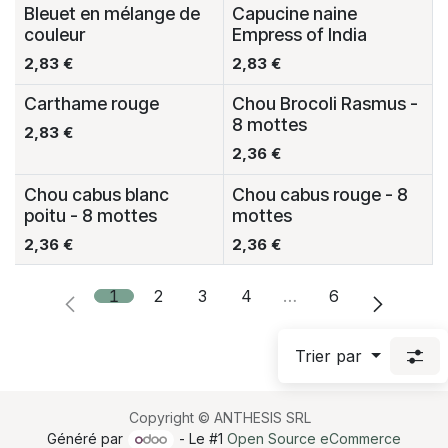
Bleuet en mélange de
Capucine naine
couleur
Empress of India
2,83
€
2,83
€
Carthame rouge
Chou Brocoli Rasmus -
8 mottes
2,83
€
2,36
€
Chou cabus blanc
Chou cabus rouge - 8
poitu - 8 mottes
mottes
2,36
€
2,36
€
1
2
3
4
…
6
Trier par
Copyright © ANTHESIS SRL
Généré par
- Le #1
Open Source eCommerce