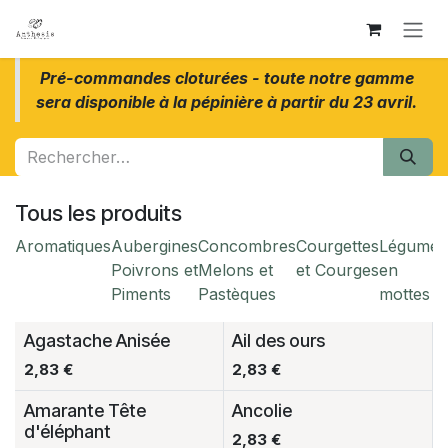
Se rendre au contenu
Pré-commandes cloturées - toute notre gamme
sera disponible à la pépinière à partir du 23 avril.
Tous les produits
Aromatiques
Aubergines
Concombres
Courgettes
Légumes
Poivrons et
Melons et
et Courges
en
Piments
Pastèques
mottes
Agastache Anisée
Ail des ours
2,83
€
2,83
€
Amarante Tête
Ancolie
d'éléphant
2,83
€