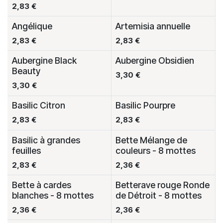
2,83
€
Angélique
Artemisia annuelle
2,83
€
2,83
€
Aubergine Black
Aubergine Obsidien
Beauty
3,30
€
3,30
€
Basilic Citron
Basilic Pourpre
Dispo à la Pépinière
2,83
€
2,83
€
Basilic à grandes
Bette Mélange de
feuilles
couleurs - 8 mottes
2,83
€
2,36
€
Bette à cardes
Betterave rouge Ronde
blanches - 8 mottes
de Détroit - 8 mottes
2,36
€
2,36
€